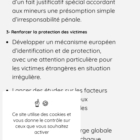
d’un fait justificatif spécial accordant
aux mineurs une présomption simple
d’irresponsabilité pénale.
3- Renforcer la protection des victimes
Développer un mécanisme européen
d’identification et de protection,
avec une attention particulière pour
les victimes étrangères en situation
irrégulière.
Lancer des études sur les facteurs
de vulnérabilité pour mieux
comprendre et prévenir les
Ce site utilise des cookies et
phénomènes de traite.
vous donne le contrôle sur
ceux que vous souhaitez
Assurer une prise en charge globale
activer
et pluridisciplinaire pour chaque