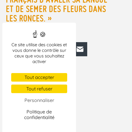
ET DE SEMER DES FLEURS DANS
LES RONCES. »
TÉLÉCHARGEZ LE BULLETIN CHINE – N° 83
Ce site utilise des cookies et
Facebook
Bluesky
Mastodon
LinkedIn
E-mail
vous donne le contrôle sur
ceux que vous souhaitez
activer
Tout accepter
Tout refuser
Personnaliser
Politique de
confidentialité