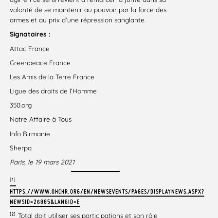
volonté de se maintenir au pouvoir par la force des
armes et au prix d’une répression sanglante.
Signataires :
Attac France
Greenpeace France
Les Amis de la Terre France
Ligue des droits de l’Homme
350.org
Notre Affaire à Tous
Info Birmanie
Sherpa
Paris, le 19 mars 2021
[1]
HTTPS://WWW.OHCHR.ORG/EN/NEWSEVENTS/PAGES/DISPLAYNEWS.ASPX?
NEWSID=26885&LANGID=E
[2]
Total doit utiliser ses participations et son rôle