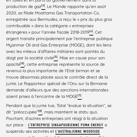
[3]
production de gaz
. Le Monde rapporte qu’en août
2020, sa filiale Moattama Gas Transportation Co,
enregistrée aux Bermudes, a reçu le « prix du plus gros
contribuable » dans la catégorie « entreprises
[4]
étrangères » pour l’année fiscale 2018-2019
. Cet
argent transite principalement par l’entreprise publique
Myanmar Oil and Gas Enterprise (MOGE), dont les liens
avec les milieux d’affaires militaires sont pointés du
[5]
doigt par la société civile
. Mise en cause pour son
[6]
opacité
,
cette entreprise représente la source de
revenus la plus importante de l’Etat birman et se
trouve désormais placée sous le contrôle direct de la
junte. Le Rapporteur spécial de l’Onu sur la Birmanie
demande d’ailleurs que des sanctions internationales
[7]
soient prises à l’encontre de la MOGE
.
Pendant que la junte tue, Total “évalue la situation”, se
[8]
dit “préoccupée”
, mais maintient le statu quo.
Pourtant, d’autres entreprises ont réagi à la situation
sur place :
a
L’ENTREPRISE SINGAPOURIENNE PUMA ENERGY
suspendu ses activités et
L’AUSTRALIENNE WOODSIDE