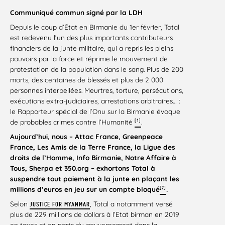
Communiqué commun signé par la LDH
Depuis le coup d’État en Birmanie du 1er février, Total
est redevenu l’un des plus importants contributeurs
financiers de la junte militaire, qui a repris les pleins
pouvoirs par la force et réprime le mouvement de
protestation de la population dans le sang. Plus de 200
morts, des centaines de blessés et plus de 2 000
personnes interpellées. Meurtres, torture, persécutions,
exécutions extra-judiciaires, arrestations arbitraires… :
le Rapporteur spécial de l’Onu sur la Birmanie évoque
[1]
de probables crimes contre l’Humanité
.
Aujourd’hui, nous – Attac France, Greenpeace
France, Les Amis de la Terre France, la Ligue des
droits de l’Homme, Info Birmanie, Notre Affaire à
Tous, Sherpa et 350.org – exhortons Total à
suspendre tout paiement à la junte en plaçant les
[2]
millions d’euros en jeu sur un compte bloqué
.
Selon
, Total a notamment versé
JUSTICE FOR MYANMAR
plus de 229 millions de dollars à l’Etat birman en 2019
en taxes et en parts du gouvernement dans la