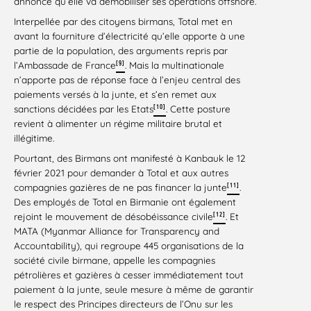
annonce qu’elle va démobiliser ses opérations offshore.
Interpellée par des citoyens birmans, Total met en
avant la fourniture d’électricité qu’elle apporte à une
partie de la population, des arguments repris par
[9]
l’Ambassade de France
. Mais la multinationale
n’apporte pas de réponse face à l’enjeu central des
paiements versés à la junte, et s’en remet aux
[10]
sanctions décidées par les Etats
. Cette posture
revient à alimenter un régime militaire brutal et
illégitime.
Pourtant, des Birmans ont manifesté à Kanbauk le 12
février 2021 pour demander à Total et aux autres
[11]
compagnies gazières de ne pas financer la junte
.
Des employés de Total en Birmanie ont également
[12]
rejoint le mouvement de désobéissance civile
. Et
MATA (Myanmar Alliance for Transparency and
Accountability), qui regroupe 445 organisations de la
société civile birmane, appelle les compagnies
pétrolières et gazières à cesser immédiatement tout
paiement à la junte, seule mesure à même de garantir
le respect des Principes directeurs de l’Onu sur les