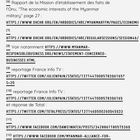
[6]
Rapport de la Mission d’établissement des faits de
l’Onu, “The economic interests of the Myanmar
military” page 27 :
HTTPS://WWW.OHCHR.ORG/EN/HRBODIES/HRC/MYANMARFFM/PAGES/ECONOMICI
[7]
HTTPS://WWW.OHCHR.ORG/EN/HRBODIES/HRC/REGULARSESSIONS/SESSION46
[8]
Voir notamment
HTTPS://WWW.MYANMAR-
RESPONSIBLEBUSINESS.ORG/NEWS/STATEMENT-CONCERNED-
.
BUSINESSES.HTML
[9]
reportage France Info TV :
HTTPS://TWITTER.COM/JULIENPAIN/STATUS/1371447008578396165?
S=20
[10]
reportage France Info TV :
HTTPS://TWITTER.COM/JULIENPAIN/STATUS/1371447008578396165
et réponse de Total :
HTTPS://TWITTER.COM/TOTALPRESS/STATUS/1371469500260945933
[11]
HTTPS://WWW.FACEBOOK.COM/DAWEIWATCH/POSTS/3428861180575369
[12]
HTTPS://WWW.FACEBOOK.COM/MYANMAR-ALLIANCE-FOR-