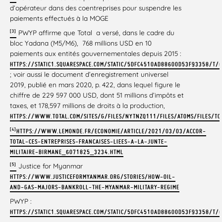
d’opérateur dans des coentreprises pour suspendre les
paiements effectués à la MOGE
[3]
PWYP affirme que Total a versé, dans le cadre du
bloc Yadana (M5/M6), 768 millions USD en 10
paiements aux entités gouvernementales depuis 2015 :
HTTPS://STATIC1.SQUARESPACE.COM/STATIC/5DFC4510AD88600D53F93358/T
; voir aussi le document d’enregistrement universel
2019, publié en mars 2020, p. 422, dans lequel figure le
chiffre de 229 597 000 USD, dont 51 millions d’impôts et
taxes, et 178,597 millions de droits à la production,
HTTPS://WWW.TOTAL.COM/SITES/G/FILES/NYTNZQ111/FILES/ATOMS/FILES/T
[4]
HTTPS://WWW.LEMONDE.FR/ECONOMIE/ARTICLE/2021/03/03/ACCOR-
TOTAL-CES-ENTREPRISES-FRANCAISES-LIEES-A-LA-JUNTE-
MILITAIRE-BIRMANE_6071825_3234.HTML
[5]
Justice for Myanmar
HTTPS://WWW.JUSTICEFORMYANMAR.ORG/STORIES/HOW-OIL-
AND-GAS-MAJORS-BANKROLL-THE-MYANMAR-MILITARY-REGIME
PWYP :
HTTPS://STATIC1.SQUARESPACE.COM/STATIC/5DFC4510AD88600D53F93358/T