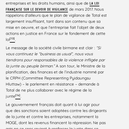
entreprises et les droits humains, ainsi que de
LA LOI
de mars 2017. Nous
FRANÇAISE SUR LE DEVOIR DE VIGILANCE
rappelons d’ailleurs que le plan de vigilance de Total est
largement insuffisant, tant dans son contenu que sa
mise en oeuvre, et que l’entreprise fait l’objet de deux
actions en justice en France sur le fondement de cette
[13]
loi
.
Le message de la société civile birmane est clair :
“Si
vous continuez le “business as usual”, nous vous
tiendrons pour responsables de la violence infligée par
la junte au peuple birman.”
A son tour, le Ministre de la
planification, des finances et de l’industrie nommé par
le CRPH (Committee Representing Pyidaungsu
Hluttaw) – le parlement en résistance – demande à
Total de ne plus collaborer avec le régime de la
[14]
junte
.
Le gouvernement français doit quant à lui agir pour
que des sanctions soient adoptées contre les dirigeants
de la junte et contre les entreprises, notamment la
MOGE, dont les revenus financent la répression. Ne pas
agir en ce sens revient à renforcer la junte dans sa