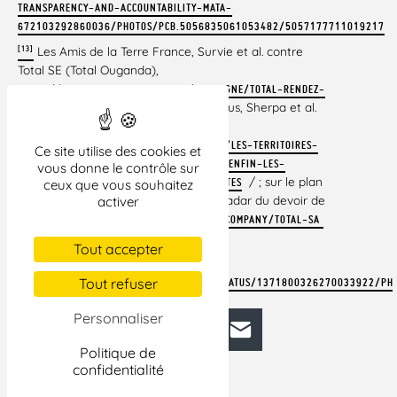
TRANSPARENCY-AND-ACCOUNTABILITY-MATA-
672103292860036/PHOTOS/PCB.5056835061053482/5057177711019217
[13]
Les Amis de la Terre France, Survie et al. contre
Total SE (Total Ouganda),
HTTPS://WWW.AMISDELATERRE.ORG/CAMPAGNE/TOTAL-RENDEZ-
/; Notre Affaire à tous, Sherpa et al.
VOUS-AU-TRIBUNAL
contre Total SE (Total Climat),
HTTPS://NOTREAFFAIREATOUS.ORG/ACTIONS/LES-TERRITOIRES-
Ce site utilise des cookies et
QUI-SE-DEFENDENT-ET-SI-NOUS-METTIONS-ENFIN-LES-
vous donne le contrôle sur
/ ; sur le plan
ENTREPRISES-FACE-A-LEURS-RESPONSABILITES
ceux que vous souhaitez
de vigilance de Total SE voir aussi le radar du devoir de
activer
vigilance,
HTTPS://PLAN-VIGILANCE.ORG/COMPANY/TOTAL-SA
.
/
Tout accepter
[14]
Tout refuser
HTTPS://TWITTER.COM/JUSTICEMYANMAR/STATUS/1371800326270033922/PH
Personnaliser
Facebook
Bluesky
Mastodon
LinkedIn
E-mail
Politique de
confidentialité