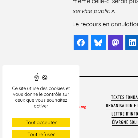
même celle-ci serait pri
service public ».
Le recours en annulati
Facebook
Bluesky
Mast
Ce site utilise des cookies et
vous donne le contrôle sur
TEXTES FOND
ceux que vous souhaitez
activer
ORGANISATION ET
LETTRE D'INF
CONTACTER LA LDH
Tout accepter
ÉPARGNE SOLI
REVUE DE PRESSE
ARCHIVES
Tout refuser