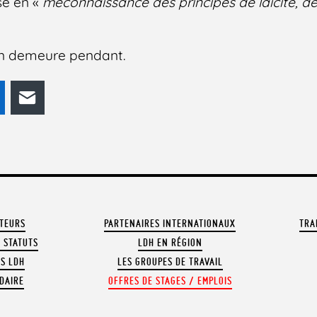
se en «
méconnaissance des principes de laïcité, de
on demeure pendant.
odon
LinkedIn
E-mail
ATEURS
PARTENAIRES INTERNATIONAUX
TRA
 STATUTS
LDH EN RÉGION
OS LDH
LES GROUPES DE TRAVAIL
DAIRE
OFFRES DE STAGES / EMPLOIS