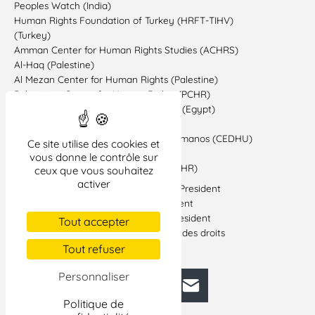
Peoples Watch (India)
Human Rights Foundation of Turkey (HRFT-TIHV)
(Turkey)
Amman Center for Human Rights Studies (ACHRS)
Al-Haq (Palestine)
Al Mezan Center for Human Rights (Palestine)
Palestinian Center for Human Rights (PCHR)
Egyptian Initiative for Personal Rights (Egypt)
Civil Society Institute (CSI) (Armenia)
Comisión Ecuménica de Derechos Humanos (CEDHU)
Ce site utilise des cookies et
(Ecuador)
vous donne le contrôle sur
Bahrain Center for Human Rights (BCHR)
ceux que vous souhaitez
activer
Souhayr Belhassen – FIDH Honorary President
Karim Lahidji – FIDH Honorary President
Patrick Baudouin – FIDH Honorary President
Tout accepter
Laurent Munyandilikirwa – Défenseur des droits
humains
Tout refuser
Personnaliser
Facebook
Bluesky
Mastodon
LinkedIn
E-mail
Politique de