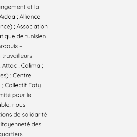
angement et la
Aidda ; Alliance
nce) ; Association
atique de tunisien
hraouis –
travailleurs
Attac ; Calima ;
es) ; Centre
 ; Collectif Faty
mité pour le
mble, nous
ions de solidarité
 citoyenneté des
quartiers