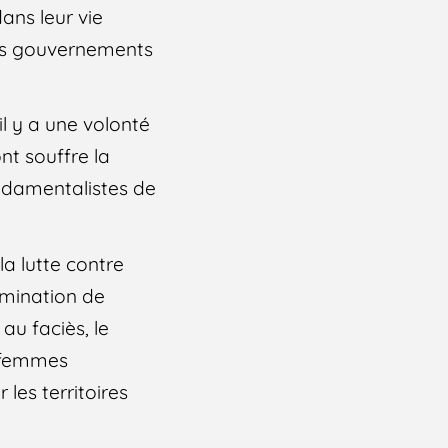
ans leur vie
des gouvernements
il y a une volonté
nt souffre la
ondamentalistes de
a lutte contre
omination de
au faciès, le
s femmes
es territoires