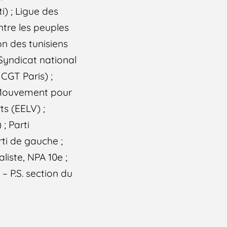
i) ; Ligue des
ntre les peuples
on des tunisiens
 Syndicat national
CGT Paris) ;
 (Mouvement pour
ts (EELV) ;
; Parti
ti de gauche ;
liste, NPA 10e ;
– P.S. section du