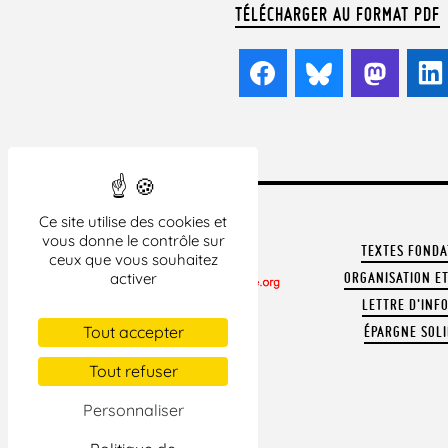
TÉLÉCHARGER AU FORMAT PDF
Facebook
Bluesky
Mast
Ce site utilise des cookies et
vous donne le contrôle sur
TEXTES FOND
ceux que vous souhaitez
ORGANISATION ET
activer
LETTRE D'INF
CONTACTER LA LDH
Tout accepter
ÉPARGNE SOLI
REVUE DE PRESSE
ARCHIVES
Tout refuser
MENTIONS LÉGALES
Personnaliser