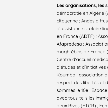
Les organisations, les s
démocratie en Algérie (A
citoyenne ; Andes diffu
d’assistance scolaire li
en France (ADTF) ; Assoc
Afapredesa ; Associatio
maghrébins de France (A
Centre d’accueil médica
d’études et d’initiatives
Koumba : association de
respect des libertés et
sommes le 10e ; Espace F
avec tous-te-s les immig
deux Rives (FTCR) ; Femm