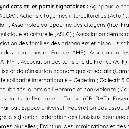
yndicats et les partis signataires :
Agir pour le ch
CDA) ; Actions citoyennes interculturelles (Astu ) ; 
sion ; Assemblée européenne des citoyens (hca-Fra
nguistique et culturelle (ASLC) ; Association démocr
iation des familles des prisonniers et disparus sa
n des marocains en France (AMF) ; Association des 
TMF) ; Association des tunisiens de France (ATF) ; 
lisé et de réinsertion économique et sociale (Camr
 de solidarité internationale – Cedetim ; Collectif 3 C
s libertés, droits de l’Homme et non-violence ; Co
 des droits de l’Homme en Tunisie (CRLDHT) ; Ense
ariba ; Espace universel ; Fédération des associat
ré-e-s (Fasti) ; Fédération des tunisiens pour une
es plurielles ; Front uni des immigrations et des 