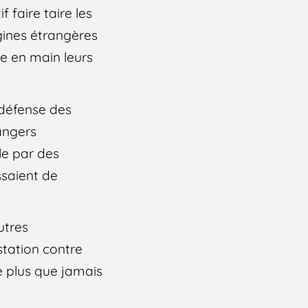
 faire taire les
igines étrangères
re en main leurs
 défense des
rangers
le par des
saient de
utres
station contre
e plus que jamais