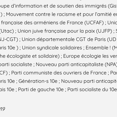
upe d’information et de soutien des immigrés (Gist
 ; Mouvement contre le racisme et pour l’amitié e
le française des arméniens de France (UCFAF) ; Uni
(Utac) ; Union juive française pour la paix (UJFP) ;
NJ-CGT) ; Union départementale CGT de Paris (UD 
ris 10e ) ; Union syndicale solidaires ; Ensemble !
e écologiste et solidaire) ; Europe écologie les ver
rti socialiste ; Nouveau parti anticapitaliste (NPA) 
F) ; Parti communiste des ouvriers de France ; Par
ris 10e ; Génération-s 10e ; Nouveau parti anticapita
 10e ; Parti de gauche 10e ; Parti socialiste du 10e 
019