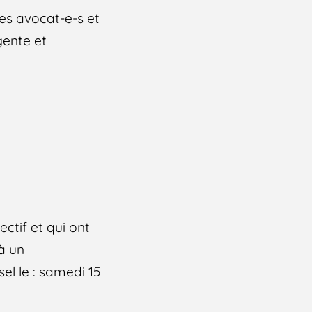
des avocat-e-s et
gente et
ectif et qui ont
à un
l le : samedi 15