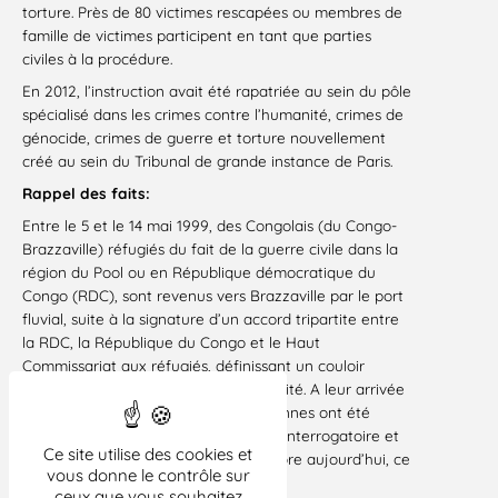
torture. Près de 80 victimes rescapées ou membres de
famille de victimes participent en tant que parties
civiles à la procédure.
En 2012, l’instruction avait été rapatriée au sein du pôle
spécialisé dans les crimes contre l’humanité, crimes de
génocide, crimes de guerre et torture nouvellement
créé au sein du Tribunal de grande instance de Paris.
Rappel des faits:
Entre le 5 et le 14 mai 1999, des Congolais (du Congo-
Brazzaville) réfugiés du fait de la guerre civile dans la
région du Pool ou en République démocratique du
Congo (RDC), sont revenus vers Brazzaville par le port
fluvial, suite à la signature d’un accord tripartite entre
la RDC, la République du Congo et le Haut
Commissariat aux réfugiés, définissant un couloir
humanitaire censé garantir leur sécurité. A leur arrivée
à Brazzaville, des centaines de personnes ont été
arrêtées par des agents publics pour interrogatoire et
Ce site utilise des cookies et
ont disparu, sans que l’on sache, encore aujourd’hui, ce
vous donne le contrôle sur
qui leur est arrivé.
ceux que vous souhaitez