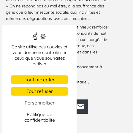
». On ne répond pas au mal être, à la souffrance des
gens due à leur insécurité sociale, aux incivilités et
même aux dégradations, avec des machines.
Pour des solutions à long terme, il vaut mieux renforcer
les services publics, payer des correspondants de nuit,
des médiateurs, des employés municipaux chargés de
l’entretien et de la surveillance des locaux, des
Ce site utilise des cookies et
concierges pour les bâtiments publics et dans les
vous donne le contrôle sur
ceux que vous souhaitez
quartiers, des travailleurs sociaux…
activer
Au final, la vidéosurveillance est un renoncement à
trouver des solutions utiles.
Tout accepter
Pour le président et par ordre, la secrétaire ,
M.F. Lehmann
Tout refuser
Personnaliser
Facebook
Bluesky
Mastodon
LinkedIn
E-mail
Politique de
confidentialité