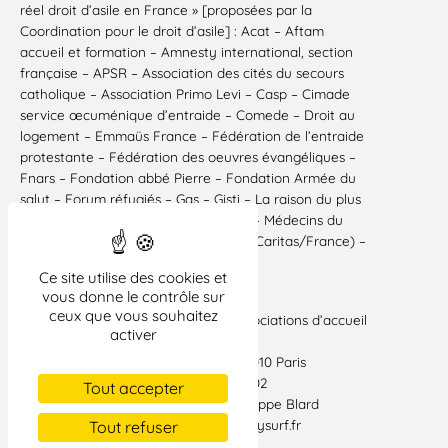
réel droit d’asile en France » [proposées par la
Coordination pour le droit d’asile] : Acat – Aftam
accueil et formation – Amnesty international, section
française – APSR – Association des cités du secours
catholique – Association Primo Levi – Casp – Cimade
service œcuménique d’entraide – Comede – Droit au
logement – Emmaüs France – Fédération de l’entraide
protestante – Fédération des oeuvres évangéliques –
Fnars – Fondation abbé Pierre – Fondation Armée du
salut – Forum réfugiés – Gas – Gisti – La raison du plus
faible – Ligue des droits de l’Homme – Médecins du
monde – Mrap – Secours catholique (Caritas/France) –
SSAE – SNPM – Unafo – Uniopss…
Ce site utilise des cookies et
Paris, le 31 octobre 2001
vous donne le contrôle sur
ceux que vous souhaitez
Fnars – Fédération nationale des associations d’accueil
activer
et de réinsertion sociale
76, rue du Faubourg Saint Denis – 75010 Paris
Tél. : 01 48 01 82 00 / Fax 01 47 70 27 02
Tout accepter
Contacts presse : Bernard Loye – Philippe Blard
Tél. : 01 48 01 82 06 / fnars.com@libertysurf.fr
Tout refuser