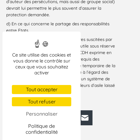
d’auteur des persécutions, mais aussi de groupe social)
devrait lui permettre le plus souvent d’assurer la
protection demandée.
d) En ce qui concerne le partage des responsabilités
entre Etats
33. Si le partage des charges financières suscitées par
la demande d’asile paraît un principe utile sous réserve
de ses conditions d’application, la CNCDH exprime en
Ce site utilise des cookies et
revanche en dépit du consentement requis des
vous donne le contrôle sur
bénéficiaires de l’asile et du caractère temporaire de la
ceux que vous souhaitez
protection sollicitée sa vive inquiétude à l’égard des
activer
risques notamment discriminatoires d’un système de
répartition géographique des demandeurs d’asile laissé
Tout accepter
à la discrétion des Etats.
Paris, le 6 juillet 2001
Tout refuser
Personnaliser
Facebook
Bluesky
Mastodon
LinkedIn
E-mail
Politique de
confidentialité