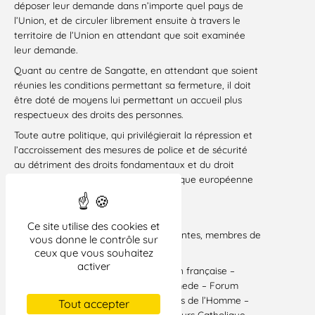
déposer leur demande dans n’importe quel pays de
l’Union, et de circuler librement ensuite à travers le
territoire de l’Union en attendant que soit examinée
leur demande.
Quant au centre de Sangatte, en attendant que soient
réunies les conditions permettant sa fermeture, il doit
être doté de moyens lui permettant un accueil plus
respectueux des droits des personnes.
Toute autre politique, qui privilégierait la répression et
l’accroissement des mesures de police et de sécurité
au détriment des droits fondamentaux et du droit
d’asile conduirait à l’échec de la politique européenne
et à de nouveaux drames.’
Paris, le 20 juin 2002
Ce site utilise des cookies et
Sont signataires les associations suivantes, membres de
vous donne le contrôle sur
la CFDA
ceux que vous souhaitez
activer
ACAT – Amnesty International, section française –
APSR – AVRE – CASP – Cimade – Comede – Forum
Réfugiés, GAS – Gisti – Ligue des droits de l’Homme –
Tout accepter
MRAP – Association Primo Levi – Secours Catholique –