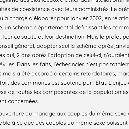
ltés de coexistence avec leurs administrés. Le préf
eu à charge d’élaborer pour janvier 2002, en relati
e, un schéma départemental définissant les com
, leur capacité et leur destination. Mais le préfet p
onseil général, adopter seul le schéma après janvie
 qui, 2 ans après l’adoption de celui-ci, n’auraie
vues. Dans les faits, l’échéancier n’est pas totale
s mois a été accordé à certains retardataires, mai
effort des communes est soutenu par l’État. L’enjeu
e de toutes les composantes de la population est
ent concernées.
’ouverture du mariage aux couples du même sexe d
orable à ce que des couples du même sexe puissent