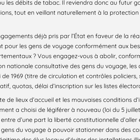
u les débits de tabac. Il reviendra donc au futur
ons, tout en veillant naturellement à la protection
agements déjà pris par l’État en faveur de la réali
nt pour les gens de voyage conformément aux bes
rtementaux ? Vous engagez-vous à abolir, confo
n nationale consultative des gens du voyage, les 
i de 1969 (titre de circulation et contrôles policier
f, quotas, délai d’inscription sur les listes élector
te de lieux d’accueil et les mauvaises conditions d’i
nt a choisi de légiférer à nouveau (loi du 5 juille
 entre d’une part la liberté constitutionnelle d’aller 
es gens du voyage à pouvoir stationner dans des c
égitime des élus locaux d’éviter des installations illi