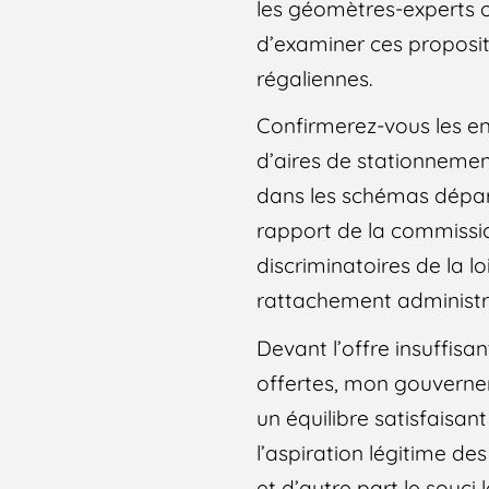
les géomètres-experts o
d’examiner ces propositi
régaliennes.
Confirmerez-vous les eng
d’aires de stationneme
dans les schémas dépa
rapport de la commissio
discriminatoires de la lo
rattachement administrati
Devant l’offre insuffisan
offertes, mon gouverneme
un équilibre satisfaisant
l’aspiration légitime d
et d’autre part le souci l