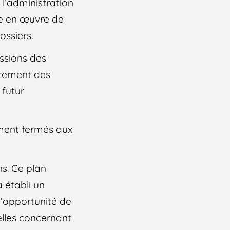
l’administration
se en œuvre de
ossiers.
issions des
rcement des
futur
ement fermés aux
ns. Ce plan
a établi un
 l’opportunité de
elles concernant