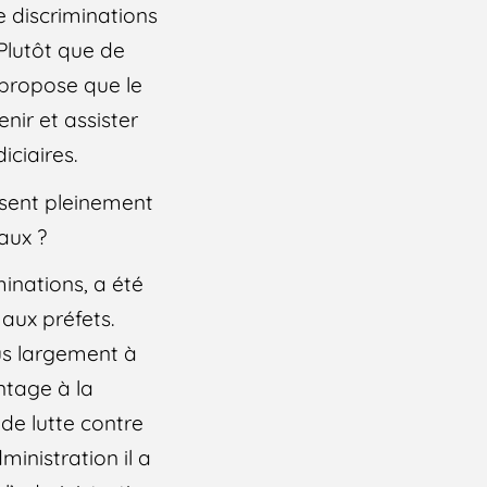
e discriminations
Plutôt que de
t propose que le
nir et assister
iciaires.
sent pleinement
caux ?
minations, a été
aux préfets.
us largement à
ntage à la
 de lutte contre
ministration il a