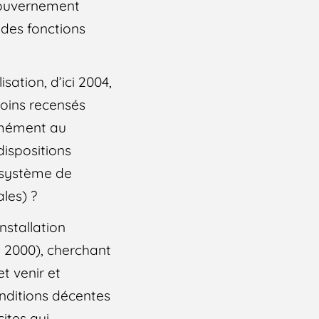
 gouvernement
 des fonctions
sation, d’ici 2004,
oins recensés
rmément au
dispositions
s, système de
ales) ?
nstallation
t 2000), cherchant
et venir et
onditions décentes
cites qui