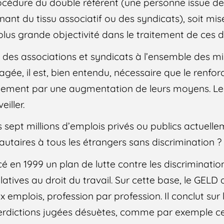
édure du double référent (une personne issue de 
nant du tissu associatif ou des syndicats), soit mi
lus grande objectivité dans le traitement de ces d
on des associations et syndicats à l’ensemble des m
gée, il est, bien entendu, nécessaire que le renfo
ement par une augmentation de leurs moyens. Le 
iller.
s sept millions d’emplois privés ou publics actuell
aires à tous les étrangers sans discrimination ?
 en 1999 un plan de lutte contre les discriminatio
atives au droit du travail. Sur cette base, le GELD 
x emplois, profession par profession. Il conclut sur
nterdictions jugées désuètes, comme par exemple c