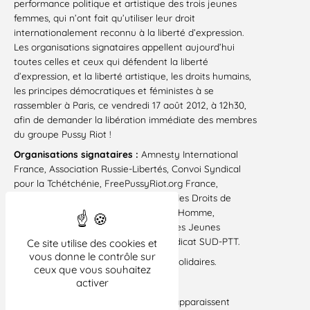
performance politique et artistique des trois jeunes
femmes, qui n’ont fait qu’utiliser leur droit
internationalement reconnu à la liberté d’expression.
Les organisations signataires appellent aujourd’hui
toutes celles et ceux qui défendent la liberté
d’expression, et la liberté artistique, les droits humains,
les principes démocratiques et féministes à se
rassembler à Paris, ce vendredi 17 août 2012, à 12h30,
afin de demander la libération immédiate des membres
du groupe Pussy Riot !
Organisations signataires :
Amnesty International
France, Association Russie-Libertés, Convoi Syndical
pour la Tchétchénie, FreePussyRiot.org France,
Fédération Internationale des ligues des Droits de
l’Homme (FIDH), Ligue des droits de l’Homme,
Mouvement des Jeunes Socialistes, Les Jeunes
écologistes, Osez le Féminisme !, Syndicat SUD-PTT.
Ce site utilise des cookies et
vous donne le contrôle sur
Avec le soutien de l’Union syndicale Solidaires.
ceux que vous souhaitez
activer
TÉLÉCHARGER
LE COMMUNIQUÉ.
Si certains liens vers des documents apparaissent