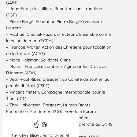
(LDH)
– Jean-François Julliard, Reporters sans frontières
(RSF)
– Pierre Bergé, Fondation Pierre Bergé-Yves Saint
Laurent
– Raphaël Chenuil-Hazan, directeur d’Ensemble contre
la peine de mort (ECPM)
– François Walter, Action des Chrétiens pour l’abolition
de la torture (ACAT)
– Marie Holzman, Solidarité Chine
– Marie – Françoise Lamberti, Agir pour les Droits de
l’Homme (ADH)
– Jean-Paul Ribes, président du Comité de soutien au
peuple tibétain (CSPT)
– Vincent Metten, Campagne Internationale pour le
Tibet (ICT)
– Thor Halvorssen, Président, Human Rights
Foundation, Fondateur d’Oslo Freedom Forum
– Jean-Luc Bennahmias, député européen
– Jean-Philippe Béja, Directeur de Recherche au CNRS,
Traducteur de Liu Xiaobo
Ce site utilise des cookies et
– Alain Bouc, Ligue des droits de l’homme (LDH)