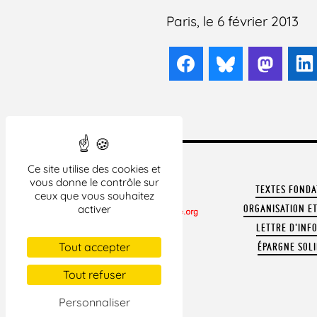
Paris, le 6 février 2013
Facebook
Bluesky
Mast
Ce site utilise des cookies et
vous donne le contrôle sur
TEXTES FOND
ceux que vous souhaitez
activer
ORGANISATION ET
LETTRE D'INF
CONTACTER LA LDH
Tout accepter
ÉPARGNE SOLI
REVUE DE PRESSE
ARCHIVES
Tout refuser
MENTIONS LÉGALES
Personnaliser