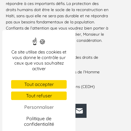
répondre à ces importants défis. La protection des
droits humains doit être le socle de la reconstruction en
Haïti, sans quoi elle ne sera pas durable et ne répondra
pas aux besoins fondamentaux de la population.
Confiants de l’attention que vous voudrez bien porter à
notre requête, nous vous prions d’agréer, Monsieur le
Président, l’expression de notre haute considération.
Signataires :
Ce site utilise des cookies et
Fédération internationale des Ligues des droits de
vous donne le contrôle sur
ceux que vous souhaitez
l’Homme (FIDH)
activer
Réseau national de défense des droits de l’Homme
(RNDDH)
Tout accepter
Centre œcuménique des droits humains (CEDH)
Ligue des droits de l’Homme (LDH)
Tout refuser
Personnaliser
Facebook
Bluesky
Mastodon
LinkedIn
E-mail
Politique de
confidentialité