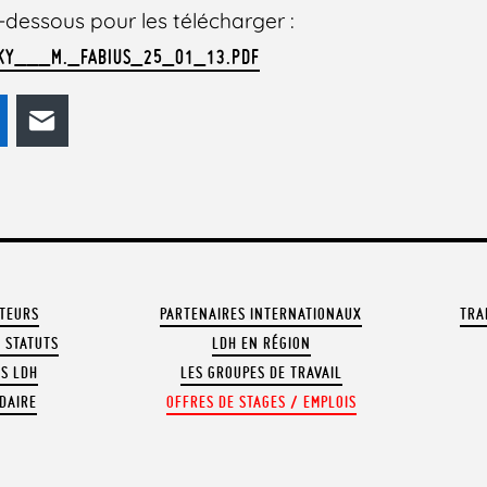
 ci-dessous pour les télécharger :
SKY___M._FABIUS_25_01_13.PDF
odon
LinkedIn
E-mail
ATEURS
PARTENAIRES INTERNATIONAUX
TRA
 STATUTS
LDH EN RÉGION
OS LDH
LES GROUPES DE TRAVAIL
DAIRE
OFFRES DE STAGES / EMPLOIS