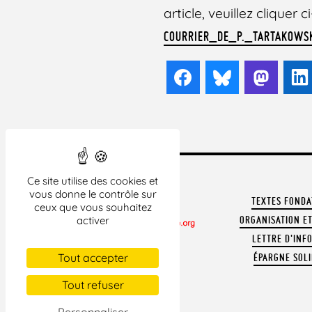
article, veuillez cliquer
COURRIER_DE_P._TARTAKOW
Facebook
Bluesky
Mast
Ce site utilise des cookies et
vous donne le contrôle sur
TEXTES FOND
ceux que vous souhaitez
ORGANISATION ET
activer
LETTRE D'INF
CONTACTER LA LDH
Tout accepter
ÉPARGNE SOLI
REVUE DE PRESSE
ARCHIVES
Tout refuser
MENTIONS LÉGALES