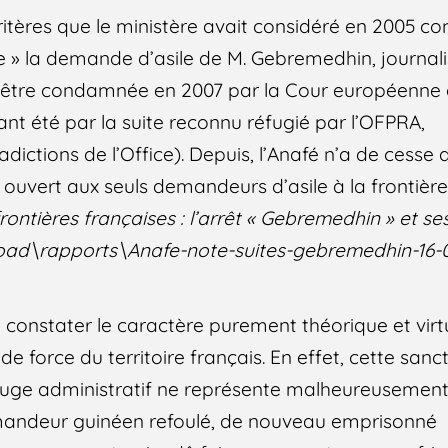
 critères que le ministère avait considéré en 2005 
» la demande d’asile de M. Gebremedhin, journalis
d’être condamnée en 2007 par la Cour européenne 
ant été par la suite reconnu réfugié par l’OFPRA,
adictions de l’Office). Depuis, l’Anafé n’a de cess
rs ouvert aux seuls demandeurs d’asile à la frontière
frontières françaises : l’arrêt « Gebremedhin » et se
d\rapports\Anafe-note-suites-gebremedhin-16-06
e constater le caractère purement théorique et virt
 de force du territoire français. En effet, cette sanc
e juge administratif ne représente malheureusemen
mandeur guinéen refoulé, de nouveau emprisonné