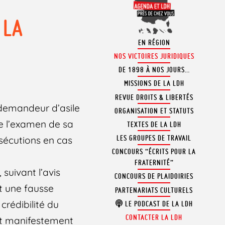
 LA
EN RÉGION
NOS VICTOIRES JURIDIQUES
DE 1898 À NOS JOURS…
MISSIONS DE LA LDH
REVUE DROITS & LIBERTÉS
n demandeur d’asile
ORGANISATION ET STATUTS
e l’examen de sa
TEXTES DE LA LDH
LES GROUPES DE TRAVAIL
sécutions en cas
CONCOURS “ÉCRITS POUR LA
FRATERNITÉ”
 suivant l’avis
CONCOURS DE PLAIDOIRIES
t une fausse
PARTENARIATS CULTURELS
crédibilité du
LE PODCAST DE LA LDH
CONTACTER LA LDH
«est manifestement