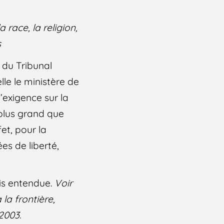
 race, la religion,
s
 du Tribunal
lle le ministère de
’exigence sur la
s plus grand que
fet, pour la
es de liberté,
is entendue.
Voir
la frontière,
2003.