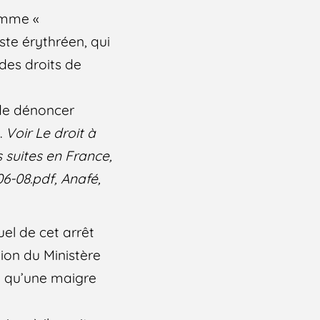
comme «
te érythréen, qui
des droits de
e de dénoncer
.
Voir Le droit à
s suites en France,
-08.pdf, Anafé,
uel de cet arrêt
tion du Ministère
t qu’une maigre