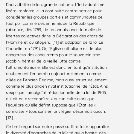
l’indivisibilité de la « grande nation ». L’individualisme
libéral renforce ici la continuité centralisatrice pour
considérer les groupes partiels et communautés de
tout poil comme des ennemis de la République
(absence, dès 1789, de reconnaissance formelle de
libertés collectives dans la Déclaration des droits de
l’Homme et du citoyen… [11] et adoption de la loi Le
Chapelier en 1791). Or, l’Église catholique est le plus
dangereux des concurrents pour le souverainisme
jacobin, héritier de la vieille lutte contre
l’ultramontanisme. Elle est donc, en tant qu’institution,
doublement l’ennemi : conjoncturellement comme
alliée de l’Ancien Régime, mais aussi structurellement
comme le plus ancien rival institutionnel de l’État. Ainsi
s’explique l’ambiguïté rédactionnelle de la loi de 1905,
qui dit ne « reconnaître » aucun culte alors que
l’équilibre qu’elle définit suppose que l’État les «
connaisse » tous sans en privilégier désormais aucun.
[12]
Ce bref regard sur notre passé suffit à faire apparaître
la diversité d’approches de la laïcité qui a habité, dès