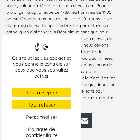
social, valeur d’intégration et non d’exclusion. Pour
prolonger la dynamique de 1789, les hommes de 1905
ont su répondre aux besoins politiques (au sens noble
du terme) de leur temps, c’est-à-dire permettre aux
catholiques d’aller vers la République sans que pour
autant quiconque renonce aux valeurs de celle-ci ; de
même, pour faire vivre l’esprit de 1905, nous devons
répondre à la demande de liberté et d’égalité de
Ce site utilise des cookies et
millions de personnes désorientées et/ou discriminées,
vous donne le contrôle sur
c’est-à-dire notamment permettre aux musulmans de
ceux que vous souhaitez
ce pays d’être chez eux dans une République
activer
authentiquement laïque. Mais ce parallèle n’est légitime
que dès lors que nous aurons identifié ce qui, depuis un
siècle, a bouleversé la société française sans pour
Tout accepter
autant retirer sa pertinence, bien au contraire, à notre
démarche principielle.
Tout refuser
Personnaliser
Facebook
Bluesky
Mastodon
LinkedIn
E-mail
Politique de
confidentialité