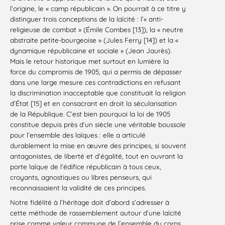
l’origine, le « camp républicain ». On pourrait à ce titre y
distinguer trois conceptions de la laïcité : l’« anti-
religieuse de combat » (Émile Combes [13]), la « neutre
abstraite petite-bourgeoise » (Jules Ferry [14]) et la «
dynamique républicaine et sociale » (Jean Jaurès).
Mais le retour historique met surtout en lumière la
force du compromis de 1905, qui a permis de dépasser
dans une large mesure ces contradictions en refusant
la discrimination inacceptable que constituait la religion
d’État [15] et en consacrant en droit la sécularisation
de la République. C’est bien pourquoi la loi de 1905
constitue depuis près d’un siècle une véritable boussole
pour l’ensemble des laïques : elle a articulé
durablement la mise en œuvre des principes, si souvent
antagonistes, de liberté et d’égalité, tout en ouvrant la
porte laïque de l’édifice républicain à tous ceux,
croyants, agnostiques ou libres penseurs, qui
reconnaissaient la validité de ces principes.
Notre fidélité à l’héritage doit d’abord s’adresser à
cette méthode de rassemblement autour d’une laïcité
prise comme valeur commune de l’ensemble du corps