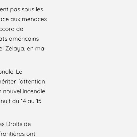
bent pas sous les
 face aux menaces
Accord de
tats américains
uel Zelaya, en mai
onale. Le
riter l’attention
n nouvel incendie
nuit du 14 au 15
es Droits de
rontières ont