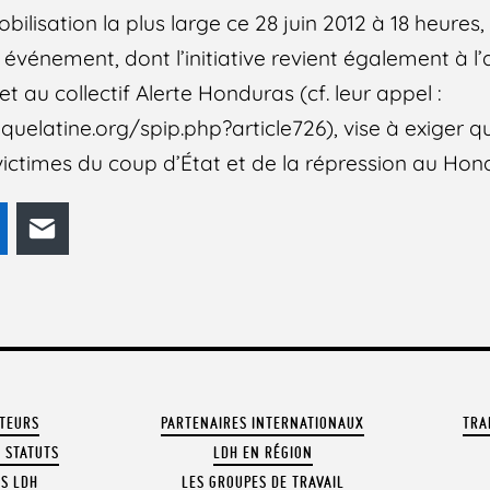
bilisation la plus large ce 28 juin 2012 à 18 heures,
t événement, dont l’initiative revient également à l
t au collectif Alerte Honduras (cf. leur appel :
elatine.org/spip.php?article726), vise à exiger que
victimes du coup d’État et de la répression au Hon
odon
LinkedIn
E-mail
ATEURS
PARTENAIRES INTERNATIONAUX
TRA
 STATUTS
LDH EN RÉGION
OS LDH
LES GROUPES DE TRAVAIL