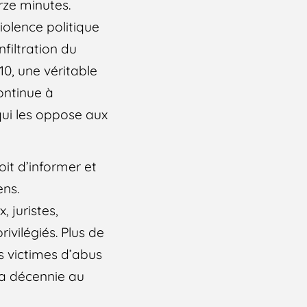
rze minutes.
iolence politique
filtration du
10, une véritable
ontinue à
ui les oppose aux
oit d’informer et
ens.
 juristes,
rivilégiés. Plus de
s victimes d’abus
 la décennie au