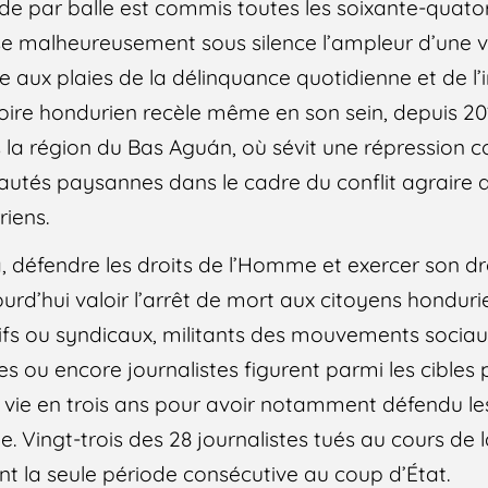
e par balle est commis toutes les soixante-quato
se malheureusement sous silence l’ampleur d’une v
 aux plaies de la délinquance quotidienne et de l’in
toire hondurien recèle même en son sein, depuis 20
s la région du Bas Aguán, où sévit une répression c
utés paysannes dans le cadre du conflit agraire q
riens.
là, défendre les droits de l’Homme et exercer son dr
urd’hui valoir l’arrêt de mort aux citoyens honduri
fs ou syndicaux, militants des mouvements sociaux,
es ou encore journalistes figurent parmi les cibles p
 vie en trois ans pour avoir notamment défendu le
ée. Vingt-trois des 28 journalistes tués au cours de
nt la seule période consécutive au coup d’État.