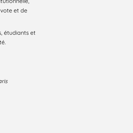
tutionnelle,
 vote et de
s, étudiants et
té.
ris