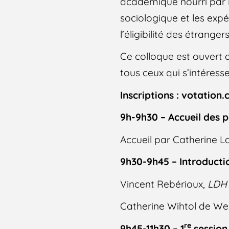
académique nourri par le
sociologique et les exp
l’éligibilité des étrang
Ce colloque est ouvert au
tous ceux qui s’intéresse
Inscriptions : votatio
9h-9h30 – Accueil des p
Accueil par Catherine L
9h30-9h45 – Introducti
Vincent Rebérioux,
LDH
Catherine Wihtol de W
re
9h45-11h30 – 1
session