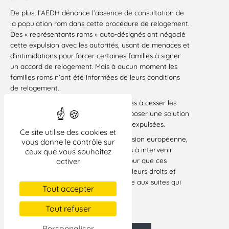
De plus, l’AEDH dénonce l’absence de consultation de
la population rom dans cette procédure de relogement.
Des « représentants roms » auto-désignés ont négocié
cette expulsion avec les autorités, usant de menaces et
d’intimidations pour forcer certaines familles à signer
un accord de relogement. Mais à aucun moment les
familles roms n’ont été informées de leurs conditions
de relogement.
L’AEDH appelle les autorités roumaines à cesser les
expulsions forcées des Roms et à proposer une solution
de relogement décentes aux familles expulsées.
Ce site utilise des cookies et
L’AEDH appelle également la Commission européenne,
vous donne le contrôle sur
le Parlement européen et les citoyens à intervenir
ceux que vous souhaitez
auprès du gouvernement Roumain pour que ces
activer
personnes roms soient rétablies dans leurs droits et
leur dignité. L’AEDH sera très attentive aux suites qui
Tout accepter
seront donnés à cet appel.
Bruxelles, le 12 juin 2012
Tout refuser
Personnaliser