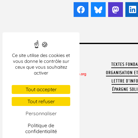
Facebook
Bluesky
Mast
Ce site utilise des cookies et
vous donne le contrôle sur
TEXTES FOND
ceux que vous souhaitez
ORGANISATION ET
activer
LETTRE D'INF
CONTACTER LA LDH
Tout accepter
ÉPARGNE SOLI
REVUE DE PRESSE
ARCHIVES
Tout refuser
MENTIONS LÉGALES
Personnaliser
Politique de
confidentialité