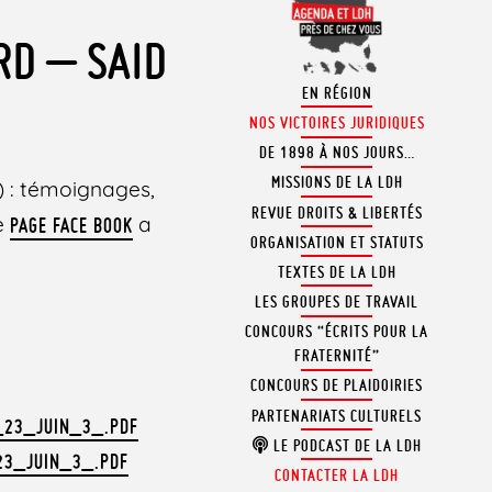
RD – SAID
EN RÉGION
NOS VICTOIRES JURIDIQUES
DE 1898 À NOS JOURS…
MISSIONS DE LA LDH
8) : témoignages,
REVUE DROITS & LIBERTÉS
ne
a
PAGE FACE BOOK
ORGANISATION ET STATUTS
TEXTES DE LA LDH
LES GROUPES DE TRAVAIL
CONCOURS “ÉCRITS POUR LA
FRATERNITÉ”
CONCOURS DE PLAIDOIRIES
PARTENARIATS CULTURELS
_23_JUIN_3_.PDF
LE PODCAST DE LA LDH
23_JUIN_3_.PDF
CONTACTER LA LDH