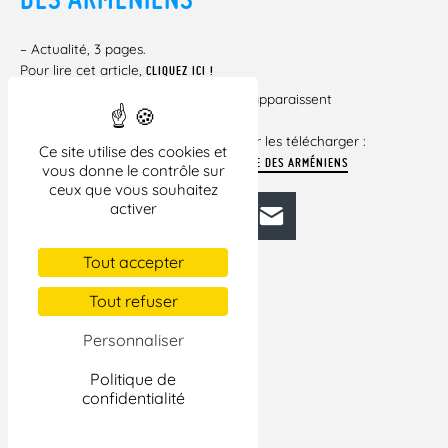
– Actualité, 3 pages.
Pour lire cet article,
CLIQUEZ ICI !
Si certains liens vers des documents apparaissent
brisés dans cet
article, veuillez cliquer ci-dessous pour les télécharger :
Ce site utilise des cookies et
PROMOUVOIR LA CONNAISSANCE DU GÉNOCIDE DES ARMÉNIENS
vous donne le contrôle sur
ceux que vous souhaitez
activer
Facebook
Bluesky
Mastodon
LinkedIn
E-mail
Tout accepter
Tout refuser
Personnaliser
Politique de
confidentialité