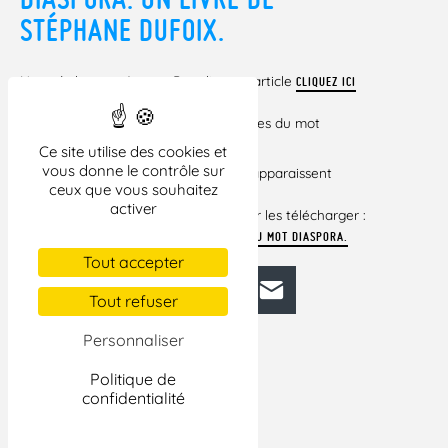
STÉPHANE DUFOIX.
Note de lecture, 1 page. Pour lire cet article
CLIQUEZ ICI
Livre recensé :
– La Dispersion. Une histoire des usages du mot
diaspora, Amsterdam éditions.
Ce site utilise des cookies et
vous donne le contrôle sur
Si certains liens vers des documents apparaissent
ceux que vous souhaitez
brisés dans cet
activer
article, veuillez cliquer ci-dessous pour les télécharger :
LA DISPERSION. UNE HISTOIRE DES USAGES DU MOT DIASPORA.
Tout accepter
Facebook
Bluesky
Mastodon
LinkedIn
E-mail
Tout refuser
Personnaliser
Politique de
confidentialité