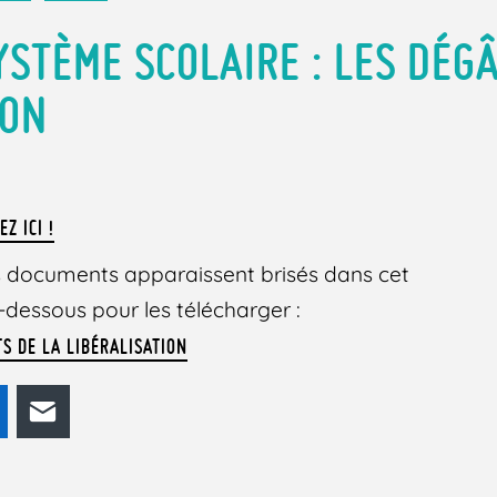
YSTÈME SCOLAIRE : LES DÉGÂ
ION
EZ ICI !
des documents apparaissent brisés dans cet
 ci-dessous pour les télécharger :
TS DE LA LIBÉRALISATION
odon
LinkedIn
E-mail