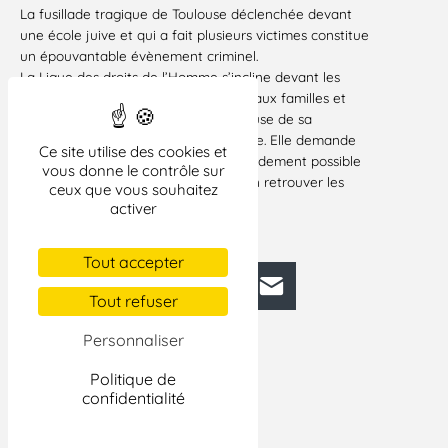
La fusillade tragique de Toulouse déclenchée devant
une école juive et qui a fait plusieurs victimes constitue
un épouvantable évènement criminel.
La Ligue des droits de l’Homme s’incline devant les
victimes, transmet ses condoléances aux familles et
assure leurs proches, la ville de Toulouse de sa
solidarité devant le deuil qui les frappe. Elle demande
Ce site utilise des cookies et
au gouvernement de faire le plus rapidement possible
vous donne le contrôle sur
la lumière sur ces évènements et d’en retrouver les
ceux que vous souhaitez
coupables.
activer
Paris, le 19 mars 2012
Tout accepter
Facebook
Bluesky
Mastodon
LinkedIn
E-mail
Tout refuser
Personnaliser
Politique de
confidentialité