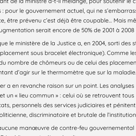
nt de la ministre a-t-il mélangé, pour soutenir le c
: pour le gouvernement actuel, qui ne s’embarras
, être prévenu c’est déjà être coupable… Mais mêm
ugmentation serait encore de 50% de 2001 à 2008 
ue le ministère de la Justice a, en 2004, sorti des st
placement sous bracelet électronique). Comme les
 du nombre de chômeurs ou de celui des placements
tentant d’agir sur le thermomètre que sur la maladie
er a en revanche raison sur un point. Les analyse
et un « lieu commun » : celui où se retrouvent tous 
cats, personnels des services judiciaires et pénitent
ticienne, discriminatoire et brutale de l’institution 
 : aucune manœuvre de contre-feu gouvernemental