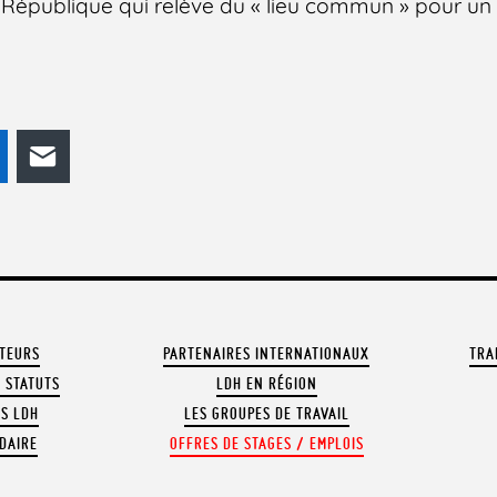
 République qui relève du « lieu commun » pour un
odon
LinkedIn
E-mail
ATEURS
PARTENAIRES INTERNATIONAUX
TRA
 STATUTS
LDH EN RÉGION
OS LDH
LES GROUPES DE TRAVAIL
DAIRE
OFFRES DE STAGES / EMPLOIS