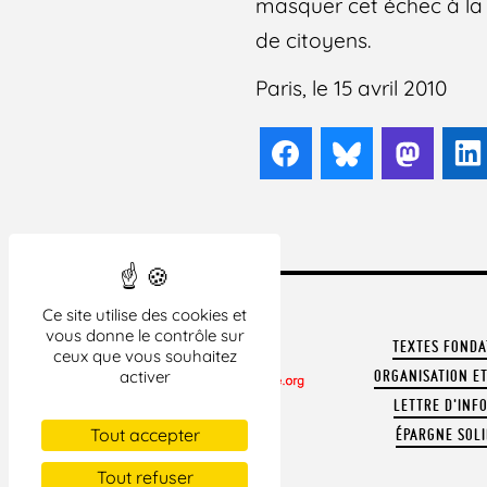
masquer cet échec à la
de citoyens.
Paris, le 15 avril 2010
Facebook
Bluesky
Mast
Ce site utilise des cookies et
vous donne le contrôle sur
TEXTES FOND
ceux que vous souhaitez
ORGANISATION ET
activer
LETTRE D'INF
CONTACTER LA LDH
Tout accepter
ÉPARGNE SOLI
REVUE DE PRESSE
ARCHIVES
Tout refuser