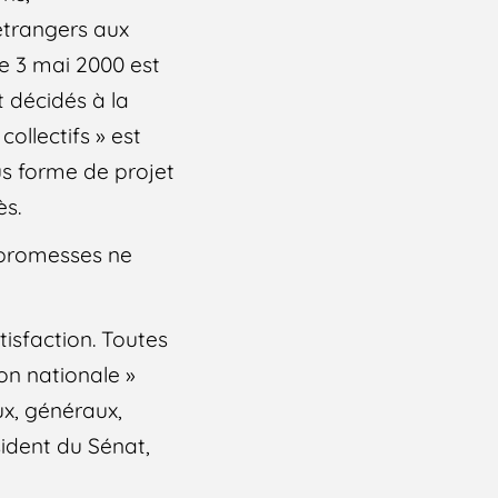
 étrangers aux
le 3 mai 2000 est
t décidés à la
ollectifs » est
us forme de projet
ès.
s promesses ne
tisfaction. Toutes
ion nationale »
ux, généraux,
ident du Sénat,