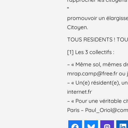
*
promouvoir un élargiss
Citoyen.
TOUS RESIDENTS ! TOU
[1] Les 3 collectifs :
– « Même sol, mêmes dro
mrap.camp@free.fr ou
– « Un(e) résident(e), u
internet.fr
– « Pour une véritable c
Paris – Paul_Oriol@co
Facebook
Bluesky
Mast