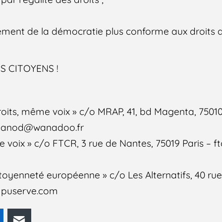
ement de la démocratie plus conforme aux droits
S CITOYENS !
its, même voix » c/o MRAP, 41, bd Magenta, 75010
 janod@wanadoo.fr
ne voix » c/o FTCR, 3 rue de Nantes, 75019 Paris – f
itoyenneté européenne » c/o Les Alternatifs, 40 rue
mpuserve.com
odon
LinkedIn
E-mail