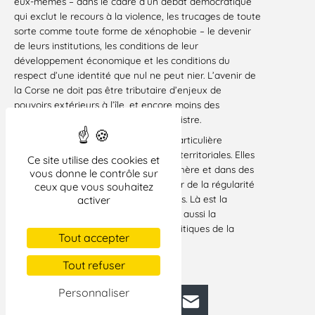
eux-mêmes – dans le cadre d’un débat démocratique
qui exclut le recours à la violence, les trucages de toute
sorte comme toute forme de xénophobie – le devenir
de leurs institutions, les conditions de leur
développement économique et les conditions du
respect d’une identité que nul ne peut nier. L’avenir de
la Corse ne doit pas être tributaire d’enjeux de
pouvoirs extérieurs à l’île, et encore moins des
ambitions nationales de tel ou tel ministre.
C’est pourquoi, la LDH attache une particulière
importance aux prochaines élections territoriales. Elles
Ce site utilise des cookies et
doivent se dérouler dans une atmosphère et dans des
vous donne le contrôle sur
conditions qui permettent de s’assurer de la régularité
ceux que vous souhaitez
du scrutin et de la sincérité des débats. Là est la
activer
responsabilité première de l’État mais aussi la
responsabilité de toutes les forces politiques de la
Tout accepter
Corse.
Paris, le 15 septembre 2003
Tout refuser
Personnaliser
Facebook
Bluesky
Mastodon
LinkedIn
E-mail