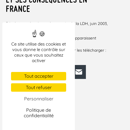
FRANCE
Résolution adoptée par le congrès de la LDH, juin 2003,
Evry
TÉLÉCHARGER LA RÉSOLUTION
Si certains liens vers des documents apparaissent
Ce site utilise des cookies et
brisés dans cet
vous donne le contrôle sur
article, veuillez cliquer ci-dessous pour les télécharger :
ceux que vous souhaitez
RÉSO 2003 CONFLIT AU PO ET FRANCE
activer
Facebook
Bluesky
Mastodon
LinkedIn
E-mail
Tout accepter
Tout refuser
Personnaliser
Politique de
confidentialité