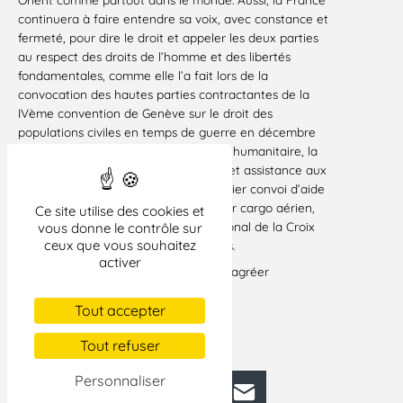
continuera à faire entendre sa voix, avec constance et
fermeté, pour dire le droit et appeler les deux parties
au respect des droits de l’homme et des libertés
fondamentales, comme elle l’a fait lors de la
convocation des hautes parties contractantes de la
IVème convention de Genève sur le droit des
populations civiles en temps de guerre en décembre
2001. Parallèlement, devant l’urgence humanitaire, la
France s’emploie à apporter secours et assistance aux
populations civiles. A ce titre, un premier convoi d’aide
humanitaire vient d’être acheminé par cargo aérien,
Ce site utilise des cookies et
avec le concours du Comité International de la Croix
vous donne le contrôle sur
ceux que vous souhaitez
Rouge, vers les Territoires palestiniens.
activer
Je vous prie, Monsieur le Président, d’agréer
l’expression de ma considération.
Tout accepter
Hubert VÉDRINE
Paris, le 30 avril 2002
Tout refuser
Personnaliser
Facebook
Bluesky
Mastodon
LinkedIn
E-mail