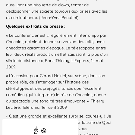
aussi, par une pirouette de clown, tenter de
décloisonner une société toujours aux prises avec les
discriminations ». (Jean-Yves Penafiel)
Quelques extraits de presse :
« Le conférencier est « régulièrement interrompu par
Chocolat, qui vient donner sa version des faits, avec
anecdotes garanties d’époque. Le télescopage entre
leur deux récits produit un effet saisissant, à plus d’un
siècle de distance », Boris Thiolay, L’Express, 14 mai
2009.
« L’occasion pour Gérard Noiriel, sur scène, dans son
propre rôle, de s’interroger sur l’histoire des
stéréotypes et des préjugés, tandis que l’excellent
comédien (qui interprète) le rôle de Chocolat, donne
au spectacle une tonalité très émouvante », Thierry
Leclère, Télérama, 1er avril 2009.
« C’est une grande et excellente surprise, courez-y. ! Je
ne sais pas si tout le monde tiendra car la salle de Quai
des voix est petite. Dans ce spectacle vous
réintroduisez du politique dans le récit (…) Sacha