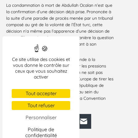
La condamnation à mort de Abdullah Ocalan n’est que
la confirmation d’une décision déjà prise. Prononcée à
la suite d’une parodie de procès menée par un tribunal
composé au gré de la volonté de l’État turc, cette
décision n’a même pas l’apparence d’une décision de
justice. Elle ne résoudra en aucune manière la question
légitime que pose le peuple kurde quant à son
existence et à son identité.
Ce site utilise des cookies et
La Ligue des droits de l’Homme demande à la
vous donne le contrôle sur
Communauté internationale d’exercer les pressions
ceux que vous souhaitez
nécessaires pour que Abdullah Ocalan ne soit pas
activer
exécuté. Il appartient au Conseil de l’Europe de tirer les
conséquences d’une situation où la République de
Turquie ne saurait continuer à siéger au sein du
Tout accepter
concert des Nations se réclamant de la Convention
européenne des droits de l’homme.
Tout refuser
Personnaliser
Facebook
Bluesky
Mastodon
LinkedIn
E-mail
Politique de
confidentialité