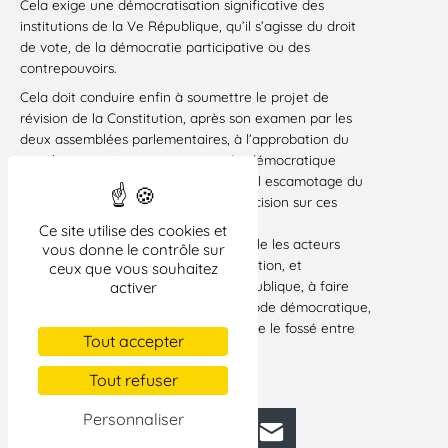
Cela exige une démocratisation significative des
institutions de la Ve République, qu’il s’agisse du droit
de vote, de la démocratie participative ou des
contrepouvoirs.
Cela doit conduire enfin à soumettre le projet de
révision de la Constitution, après son examen par les
deux assemblées parlementaires, à l’approbation du
peuple souverain : aucune avancée démocratique
sérieuse ne peut passer par un nouvel escamotage du
referendum comme procédure de décision sur ces
sujets essentiels.
Ce site utilise des cookies et
La Ligue des droits de l’Homme appelle les acteurs
vous donne le contrôle sur
politiques de la révision de la Constitution, et
ceux que vous souhaitez
singulièrement le président de la République, à faire
activer
plus sur le fond, et mieux sur la méthode démocratique,
pour ne pas creuser davantage encore le fossé entre
Tout accepter
les pouvoirs et les citoyens.
Paris, le 10 novembre 2012.
Tout refuser
Personnaliser
Facebook
Bluesky
Mastodon
LinkedIn
E-mail