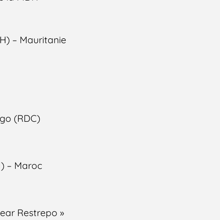
H) – Mauritanie
ngo (RDC)
) – Maroc
vear Restrepo »