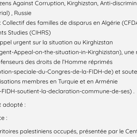
zens Against Corruption, Kirghizstan, Anti-discrimi
al) , Russie
ollectif des familles de disparus en Algérie (CFDA
hts Studies (CIHRS)
pel urgent sur la situation au Kirghizstan
gent-Appeal-on-the-situation-in-Kirghizistan), une
défenseurs des droits de l’Homme réprimés
tion-speciale-du-Congres-de-la-FIDH-de) et soute
sations membres en Turquie et en Arménie
a-FIDH-soutient-la-declaration-commune-de-ses) .
 adopté :
e :
rritoires palestiniens occupés, présentée par le Cen