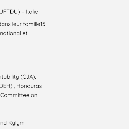
(UFTDU) – Italie
ans leur famille15
 national et
tability (CJA),
ODEH) , Honduras
– Committee on
Found Kylym