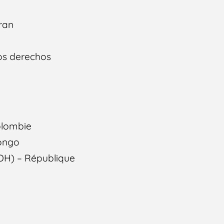
Iran
os derechos
olombie
Congo
DH) – République