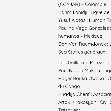
(CCAJAR) – Colombie
Karim Lahidji : Ligue d
Yusuf Alatas : Human Ri
Paulina Vega Gonzalez 
humanos – Mexique
Dan Van Raemdonck : Li
Secrétaires généraux :
Luis Guillermo Pérez Ca
Paul Nsapu Mukulu : Li
Roger Bouka Owoko : Ob
du Congo
Khadija Cherif : Associ
Artak Kirakosyan : Civil 
Trésorier :