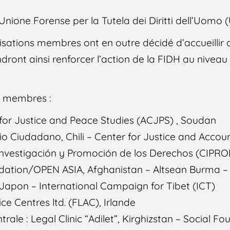
Unione Forense per la Tutela dei Diritti dell’Uomo 
sations membres ont en outre décidé d’accueillir d
endront ainsi renforcer l’action de la FIDH au niveau
s membres :
e for Justice and Peace Studies (ACJPS) , Soudan
o Ciudadano, Chili – Center for Justice and Accoun
 Investigación y Promoción de los Derechos (CIPR
dation/OPEN ASIA, Afghanistan – Altsean Burma 
, Japon – International Campaign for Tibet (ICT)
ce Centres ltd. (FLAC), Irlande
trale : Legal Clinic “Adilet”, Kirghizstan – Social 