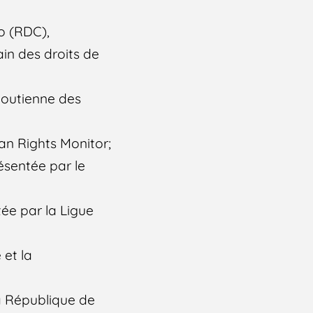
o (RDC),
ain des droits de
boutienne des
n Rights Monitor;
ésentée par le
tée par la Ligue
 et la
a République de