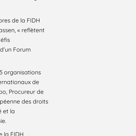
bres de la FIDH
ssen, « reflètent
éfis
t d’un Forum
5 organisations
ternationaux de
po, Procureur de
opéenne des droits
 et la
ie.
e la FIDH