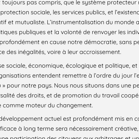
t toujours pas compris, que le système protecteur 
a protection sociale, les services publics, et l’existe
atif et mutualiste. L’instrumentalisation du monde 
itiques publiques et la volonté de renvoyer les indiv
t profondément en cause notre démocratie, sans p
e des inégalités, voire à leur accroissement.
 sociale, économique, écologique et politique, et 
organisations entendent remettre à l’ordre du jour l
 » pour notre pays. Nous nous situons dans une p
versalité des droits, et de promotion du travail coopé
ive comme moteur du changement.
 développement actuel est profondément mis en ca
 efficace à long terme sera nécessairement créative,
 une participation des citoyens aux arbitrages et un