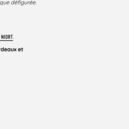
que défigurée.
.
 NIORT
rdeaux et