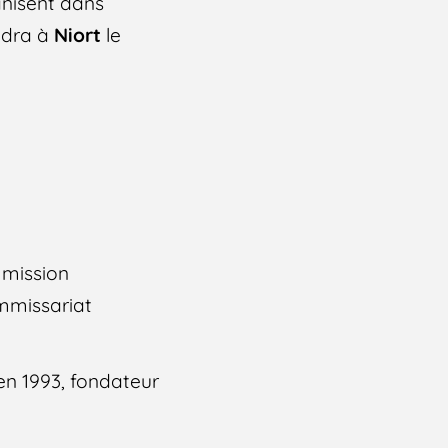
anisent dans
endra à
Niort
le
mmission
ommissariat
en 1993, fondateur