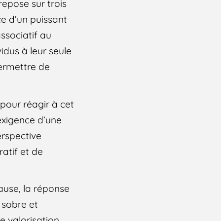
repose sur trois
nce d’un puissant
associatif au
idus à leur seule
ermettre de
pour réagir à cet
’exigence d’une
erspective
ratif et de
use, la réponse
 sobre et
e valorisation