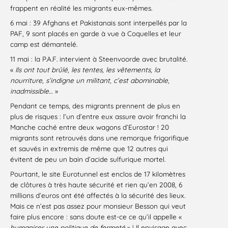
frappent en réalité les migrants eux-mêmes.
6 mai : 39 Afghans et Pakistanais sont interpellés par la
PAF, 9 sont placés en garde à vue à Coquelles et leur
camp est démantelé.
11 mai : la P.A.F. intervient à Steenvoorde avec brutalité.
«
Ils ont tout brûlé, les tentes, les vêtements, la
nourriture, s’indigne un militant, c’est abominable,
inadmissible…
»
Pendant ce temps, des migrants prennent de plus en
plus de risques : l’un d’entre eux assure avoir franchi la
Manche caché entre deux wagons d’Eurostar ! 20
migrants sont retrouvés dans une remorque frigorifique
et sauvés in extremis de même que 12 autres qui
évitent de peu un bain d’acide sulfurique mortel.
Pourtant, le site Eurotunnel est enclos de 17 kilomètres
de clôtures à très haute sécurité et rien qu’en 2008, 6
millions d’euros ont été affectés à la sécurité des lieux.
Mais ce n’est pas assez pour monsieur Besson qui veut
faire plus encore : sans doute est-ce ce qu’il appelle «
humaniser une politique de fermeté
» ! Il envisage avec