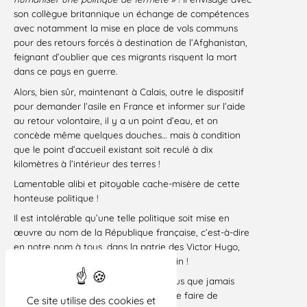
son collègue britannique un échange de compétences
avec notamment la mise en place de vols communs
pour des retours forcés à destination de l’Afghanistan,
feignant d’oublier que ces migrants risquent la mort
dans ce pays en guerre.
Alors, bien sûr, maintenant à Calais, outre le dispositif
pour demander l’asile en France et informer sur l’aide
au retour volontaire, il y a un point d’eau, et on
concède même quelques douches… mais à condition
que le point d’accueil existant soit reculé à dix
kilomètres à l’intérieur des terres !
Lamentable alibi et pitoyable cache-misère de cette
honteuse politique !
Il est intolérable qu’une telle politique soit mise en
œuvre au nom de la République française, c’est-à-dire
en notre nom à tous, dans la patrie des Victor Hugo,
Emile Zola, Jean Moulin et René Cassin !
A la veille du scrutin du 7 juin, il est plus que jamais
nécessaire de réclamer qu’on cesse de faire de
Ce site utilise des cookies et