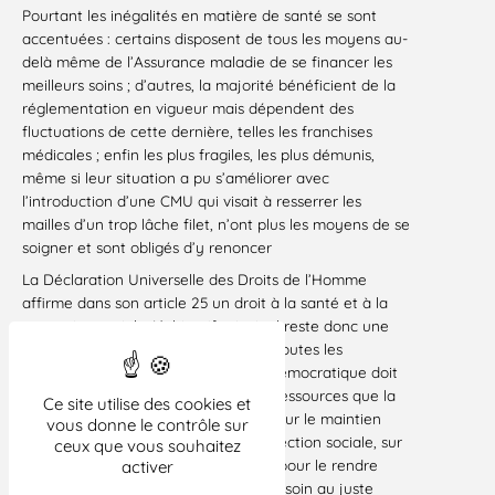
Pourtant les inégalités en matière de santé se sont
accentuées : certains disposent de tous les moyens au-
delà même de l’Assurance maladie de se financer les
meilleurs soins ; d’autres, la majorité bénéficient de la
réglementation en vigueur mais dépendent des
fluctuations de cette dernière, telles les franchises
médicales ; enfin les plus fragiles, les plus démunis,
même si leur situation a pu s’améliorer avec
l’introduction d’une CMU qui visait à resserrer les
mailles d’un trop lâche filet, n’ont plus les moyens de se
soigner et sont obligés d’y renoncer
La Déclaration Universelle des Droits de l’Homme
affirme dans son article 25 un droit à la santé et à la
protection sociale. L’objectif principal reste donc une
politique ambitieuse de lutte contre toutes les
inégalités face à la santé. Le débat démocratique doit
se poursuivre sur les objectifs et les ressources que la
Ce site utilise des cookies et
collectivité veut accorder à la santé, sur le maintien
vous donne le contrôle sur
d’un financement solidaire de la protection sociale, sur
ceux que vous souhaitez
le développement de l’hôpital public pour le rendre
activer
accessible à tous sur la base du juste soin au juste