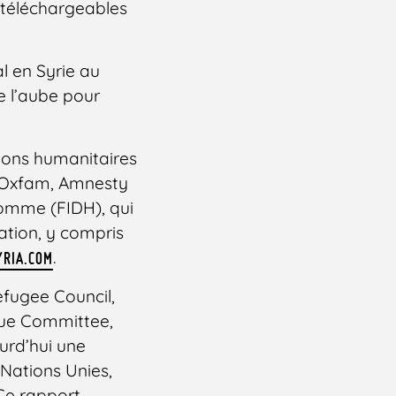
t téléchargeables
l en Syrie au
e l’aube pour
ions humanitaires
s Oxfam, Amnesty
’Homme (FIDH), qui
mation, y compris
.
RIA.COM
fugee Council,
scue Committee,
urd’hui une
 Nations Unies,
 Ce rapport