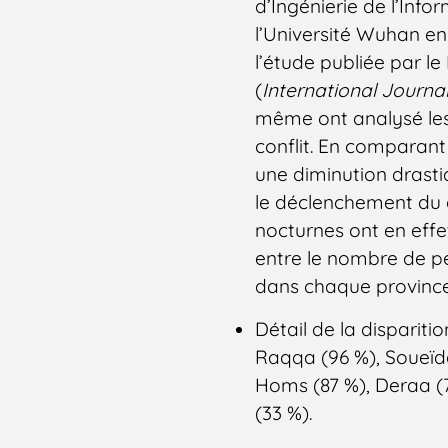
d’Ingénierie de l’Inf
l’Université Wuhan en
l’étude publiée par le
(
International Journa
même ont analysé les l
conflit. En comparant 
une diminution drastiq
le déclenchement du c
nocturnes ont en effet
entre le nombre de pe
dans chaque province
Détail de la dispariti
Raqqa (96 %), Soueïda
Homs (87 %), Deraa (7
(33 %).