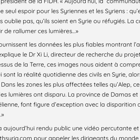
, président de la FIDH. « Aujourd’hui, la communau
 seul espoir pour les Syriennes et les Syriens : qu’e
es oublie pas, qu’ils soient en Syrie ou réfugiés. 
ir de rallumer ces lumières…»
fournissent les données les plus fiables montrant l’
xplique le Dr Xi Li, directeur de recherche du projet
ssus de la Terre, ces images nous aident à compr
 sont la réalité quotidienne des civils en Syrie, alo
Dans les zones les plus affectées telles qu’Alep, ce
des lumières ont disparu. La province de Damas et 
aélienne, font figure d’exception avec la disparitio
.»
 a aujourd’hui rendu public une vidéo percutante et
ithsyria.com pour appeler les dirigeants du monde 