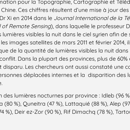
ormation pour la Topographie, Cartographie et Télé
 Chine. Ces chiffres résultent d’une mise à jour de
 Dr Xi en 2014 dans le
Journal International de la T
l of Remote Sensing
), dans laquelle le professeur De
umières visibles la nuit dans le ciel syrien afin de 
les images satellites de mars 2011 et février 2014, i
ue de la quantité de lumières visibles la nuit dans l
onflit. Dans la plupart des provinces, plus de 60%
 disparu. Les chercheurs ont aussi constaté une cor
rsonnes déplacées internes et la disparition des 
.
on des lumières nocturnes par province : Idleb (96 %
 (80 %), Quneitra (47 %), Lattaquié (88 %), Alep (9
4 %), Deir ez-Zor (90 %), Rif Dimachq (78 %), Tart