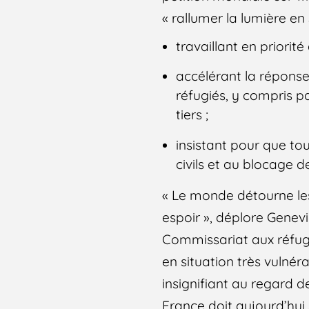
« rallumer la lumière en 
travaillant en priorit
accélérant la réponse
réfugiés, y compris p
tiers ;
insistant pour que to
civils et au blocage d
« Le monde détourne les 
espoir », déplore Genev
Commissariat aux réfugié
en situation très vulnér
insignifiant au regard d
France doit aujourd’hui 