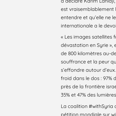
a déclaré Karim Lahidji
est vraisemblablement le
entendre et qu’elle ne l
internationale a le devo
« Les images satellites 
dévastation en Syrie », e
de 800 kilomètres au-de
souffrance et la peur qui
s’effondre autour d’eux. 
froid dans le dos : 97% 
près de la frontière isr
35% et 47% des lumières
La coalition #withSyria
pétition mondiale sur w