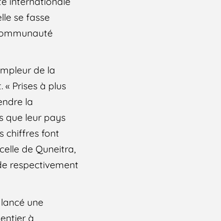
té internationale
lle se fasse
La communauté
ampleur de la
. « Prises à plus
endre la
rs que leur pays
s chiffres font
celle de Quneitra,
n de respectivement
 lancé une
entier à