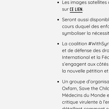
Les images satellites 
sur
.
CE LIEN
Seront aussi disponib
cours duquel des enfan
symboliser la nécessit
La coalition #WithSy
et de défense des dr
International et la F
s’engagent aux côtés d
la nouvelle pétition e
Un groupe d’organisa
Oxfam, Save the Child
Médecins du Monde et
critique virulente à l
détaillant comment elle