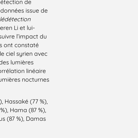
détection de
s données issue de
élédétection
ren Li et lui-
suivre l’impact du
ls ont constaté
e ciel syrien avec
 des lumières
rélation linéaire
lumières nocturnes
), Hassaké (77 %),
7%), Hama (87 %),
ous (87 %), Damas