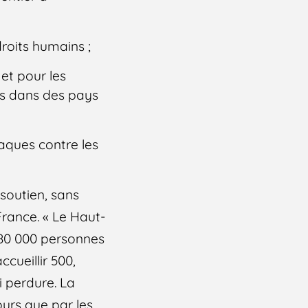
droits humains ;
et pour les
és dans des pays
taques contre les
 soutien, sans
France. « Le Haut-
 380 000 personnes
cueillir 500,
i perdure. La
ours que par les