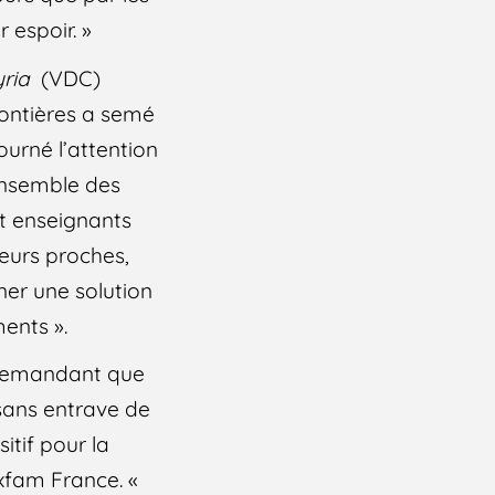
r espoir. »
ria
(VDC)
rontières a semé
ourné l’attention
ensemble des
et enseignants
leurs proches,
er une solution
ents ».
s demandant que
 sans entrave de
itif pour la
Oxfam France. «