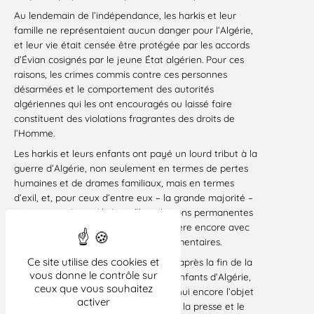
Au lendemain de l’indépendance, les harkis et leur
famille ne représentaient aucun danger pour l’Algérie,
et leur vie était censée être protégée par les accords
d’Évian cosignés par le jeune État algérien. Pour ces
raisons, les crimes commis contre ces personnes
désarmées et le comportement des autorités
algériennes qui les ont encouragés ou laissé faire
constituent des violations fragrantes des droits de
l’Homme.
Les harkis et leurs enfants ont payé un lourd tribut à la
guerre d’Algérie, non seulement en termes de pertes
humaines et de drames familiaux, mais en termes
d’exil, et, pour ceux d’entre eux – la grande majorité –
qui sont restés en Algérie, d’humiliations permanentes
par le pouvoir politique qui les considère encore avec
mépris et les prive de leurs droits élémentaires.
Ce site utilise des cookies et
La persistance, plus de quarante ans après la fin de la
vous donne le contrôle sur
guerre, de ce rejet d’une partie des enfants d’Algérie,
ceux que vous souhaitez
les tracasseries dont ils sont aujourd’hui encore l’objet
activer
et leur diabolisation quotidienne dans la presse et le