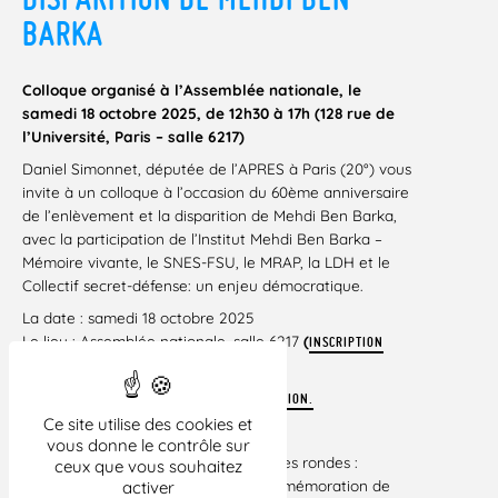
BARKA
Colloque organisé à l’Assemblée nationale, le
samedi 18 octobre 2025, de 12h30 à 17h (128 rue de
l’Université, Paris – salle 6217)
Daniel Simonnet, députée de l’APRES à Paris (20°) vous
invite à un colloque à l’occasion du 60ème anniversaire
de l’enlèvement et la disparition de Mehdi Ben Barka,
avec la participation de l’Institut Mehdi Ben Barka –
Mémoire vivante, le SNES-FSU, le MRAP, la LDH et le
Collectif secret-défense: un enjeu démocratique.
La date : samedi 18 octobre 2025
Le lieu : Assemblée nationale, salle 6217
(
INSCRIPTION
)
L’horaire : de 12h30 à 17h
OBLIGATOIRE
TÉLÉCHARGER LE FLYER DE CETTE MANIFESTATION.
Ce site utilise des cookies et
INSCRIPTION
vous donne le contrôle sur
Le colloque se déroulera en trois tables rondes :
ceux que vous souhaitez
La première sera consacrée à la commémoration de
activer