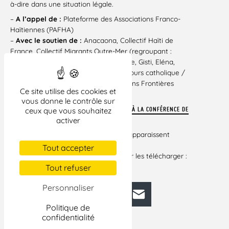
à-dire dans une situation légale.
–
A l’appel de :
Plateforme des Associations Franco-
Haïtiennes (PAFHA)
–
Avec le soutien de :
Anacaona, Collectif Haïti de
France, Collectif Migrants Outre-Mer (regroupant :
ADDE, CCFD, CHF, la Cimade, Comede, Gisti, Eléna,
LDH, Médecins du monde, MRAP, Secours catholique /
Caritas France), Réseau Education Sans Frontières
Ce site utilise des cookies et
(RESF)
vous donne le contrôle sur
– Voulez-vous télécharger l’
INVITATION À LA CONFÉRENCE DE
ceux que vous souhaitez
activer
PRESSE
Si certains liens vers des documents apparaissent
brisés dans cet
Tout accepter
article, veuillez cliquer ci-dessous pour les télécharger :
Tout refuser
CONF DE PRESSE HAÏTI 3 JUIN
Personnaliser
Facebook
Bluesky
Mastodon
LinkedIn
E-mail
Politique de
confidentialité