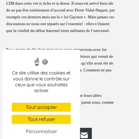
LDH dans cette vie si riche et si dense. Il nous est arrivé bien sûr
de ne pas être entièrement d’accord avec Pierre Vidal-Naquet, par
exemple ces derniers mois sur la « loi Gayssot ». Mais jamais ces
discussions ne nous ont séparés sur l’essentiel : elles n’étaient
que la vitalité du débat fraternel entre militants de l’universel.
Il y a moins de dix-huit mois nous nous retrouvions avec lui
pour célébrer la mémoire de Madeleine Rebérioux qui venait de
disparaître. Nous disions de Madeleine alors qu’elle avait été de
tous les combats pour la dignité des Hommes. Comment ne pas
Ce site utilise des cookies et
le redire aujourd’hui ?
vous donne le contrôle sur
ceux que vous souhaitez
activer
La mémoire des justes ne s’efface pas tant que leurs idées
continuent à vivre. Pierre Vidal-Naquet reste parmi nous, comme
Tout accepter
un ami fidèle et un exemple pour demain.
Tout refuser
Paris, le 31 juillet 2006
Personnaliser
Facebook
Bluesky
Mastodon
LinkedIn
E-mail