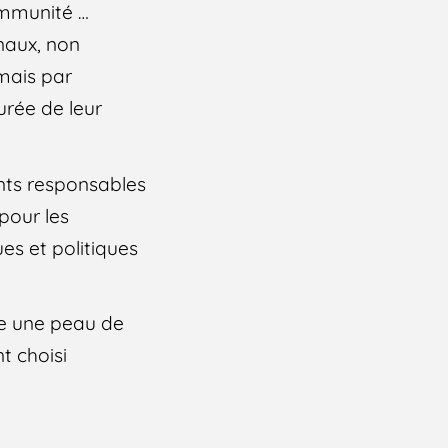
immunité …
naux, non
 mais par
urée de leur
ants responsables
 pour les
ues et politiques
mme une peau de
t choisi