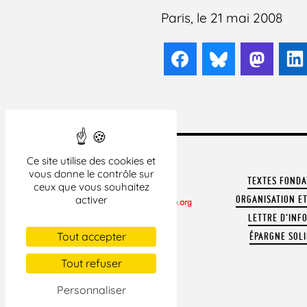
Paris, le 21 mai 2008
Facebook
Bluesky
Mast
Ce site utilise des cookies et
vous donne le contrôle sur
TEXTES FOND
ceux que vous souhaitez
activer
ORGANISATION ET
LETTRE D'INF
CONTACTER LA LDH
Tout accepter
ÉPARGNE SOLI
REVUE DE PRESSE
ARCHIVES
Tout refuser
MENTIONS LÉGALES
Personnaliser