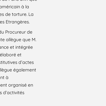
 américain à la
s de torture. La
es Etrangères.
du Procureur de
nte allègue que M.
rance et intégrée
 élaboré et
titutives d’actes
allègue également
nt à
ent organisé en
 d’activités