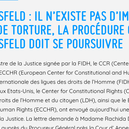
FELD : IL N’EXISTE PAS D’I
DE TORTURE, LA PROCÉDURE
FELD DOIT SE POURSUIVRE
stre de la Justice signée par la FIDH, le CCR (Cente
 l’ECCHR (European Center for Constitutional and H
ernationale des ligues des droits de l’Homme (FIDH
aux Etats-Unis, le Center for Constitutional Rights 
droits de l’Homme et du citoyen (LDH), ainsi que l
Human Rights (ECCHR), ont envoyé aujourd’hui une 
e la Justice. La lettre demande à Madame Rachida 
 auprès du Procureur Général près la Cour d’ Appel