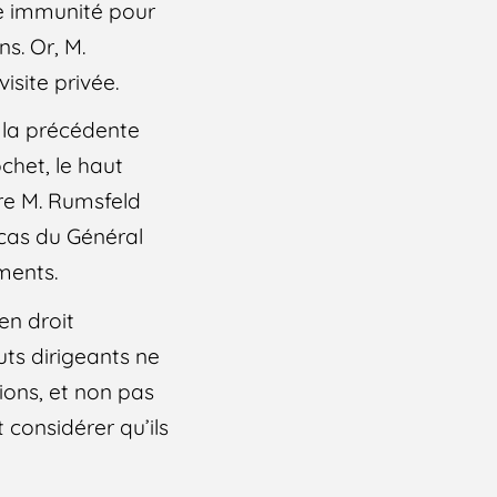
ne immunité pour
s. Or, M.
isite privée.
 la précédente
chet, le haut
tre M. Rumsfeld
e cas du Général
ments.
en droit
uts dirigeants ne
tions, et non pas
considérer qu’ils