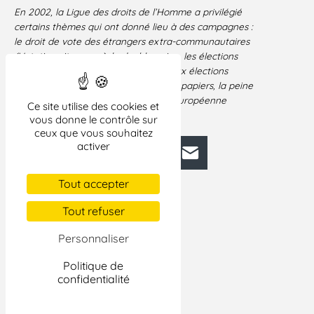
En 2002, la Ligue des droits de l’Homme a privilégié
certains thèmes qui ont donné lieu à des campagnes :
le droit de vote des étrangers
extra-communautaires
(Votation citoyenne
), la double peine
, les élections
2002 (tous les événements relatifs aux élections
présidentielle
et législatives), les sans papiers
, la peine
de mort en Chine
et la citoyenneté
européenne
Ce site utilise des cookies et
(aravanes civiques pour l’Europe
).
vous donne le contrôle sur
ceux que vous souhaitez
activer
Facebook
Bluesky
Mastodon
LinkedIn
E-mail
Tout accepter
Tout refuser
Personnaliser
Politique de
confidentialité