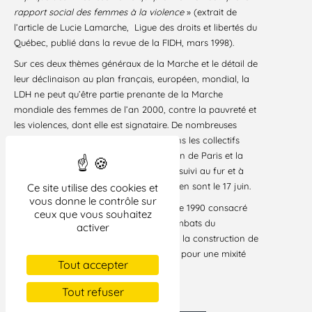
rapport social des femmes à la violence
» (extrait de
l’article de Lucie Lamarche,
Ligue des droits et libertés du
Québec, publié dans la revue de la FIDH, mars 1998).
Sur ces deux thèmes généraux de la Marche et le détail de
leur déclinaison au plan français, européen, mondial, la
LDH ne peut qu’être partie prenante de la Marche
mondiale des femmes de l’an 2000, contre la pauvreté et
les violences, dont elle est signataire. De nombreuses
sections sont engagées localement dans les collectifs
régionaux, les militantes de la fédération de Paris et la
commission « droits des femmes » ont suivi au fur et à
mesure la préparation de la Marche et en sont le 17 juin.
Ce site utilise des cookies et
vous donne le contrôle sur
La LDH, dans la suite de son congrès de 1990 consacré
ceux que vous souhaitez
aux droits des femmes, se joint aux combats du
activer
mouvement mondial des femmes dans la construction de
l’égalité, jusqu’à l’effectivité de ce droit, pour une mixité
Tout accepter
de la société, totale et achevée.
Paris, le 17 juin 2000
Tout refuser