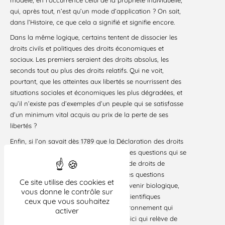
modèle, en l’occurrence celui de la propriété individuelle,
qui, après tout, n’est qu’un mode d’application ? On sait,
dans l’Histoire, ce que cela a signifié et signifie encore.
Dans la même logique, certains tentent de dissocier les
droits civils et politiques des droits économiques et
sociaux. Les premiers seraient des droits absolus, les
seconds tout au plus des droits relatifs. Qui ne voit,
pourtant, que les atteintes aux libertés se nourrissent des
situations sociales et économiques les plus dégradées, et
qu’il n’existe pas d’exemples d’un peuple qui se satisfasse
d’un minimum vital acquis au prix de la perte de ses
libertés ?
Enfin, si l’on savait dès 1789 que la Déclaration des droits
de l’Homme n’était qu’un premier pas, les questions qui se
posent aujourd’hui montrent qu’il n’est de droits de
l’Homme qu’en perpétuelle évolution. Les questions
Ce site utilise des cookies et
posées à l’Humanité par son propre devenir biologique,
vous donne le contrôle sur
l’usage qu’elle va faire de techniques scientifiques
ceux que vous souhaitez
nouvelles, la prise en compte d’un environnement qui
activer
assure sa vie et son développement, voici qui relève de