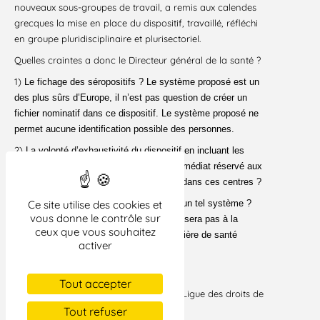
nouveaux sous-groupes de travail, a remis aux calendes
grecques la mise en place du dispositif, travaillé, réfléchi
en groupe pluridisciplinaire et plurisectoriel.
Quelles craintes a donc le Directeur général de la santé ?
1)
Le fichage des séropositifs ? Le système proposé est un
des plus sûrs d’Europe, il n’est pas question de créer un
fichier nominatif dans ce dispositif. Le système proposé ne
permet aucune identification possible des personnes.
2)
La volonté d’exhaustivité du dispositif en incluant les
CDAG ? Qu’en sera-t-il de l’anonymat immédiat réservé aux
personnes qui viennent se faire dépister dans ces centres ?
3)
Ce site utilise des cookies et
La volonté de ne pas mettre en place un tel système ?
vous donne le contrôle sur
Qu’on nous le dise tout de suite, on n’en sera pas à la
ceux que vous souhaitez
première irresponsabilité de l’État en matière de santé
activer
publique et d’infection par la VIH/sida.
Paris, le 27 avril 2000
Tout accepter
Communiqué commun
Act-Up, AIDES, Ligue des droits de
l’homme, Sol en Si, Sida Info Service.
Tout refuser